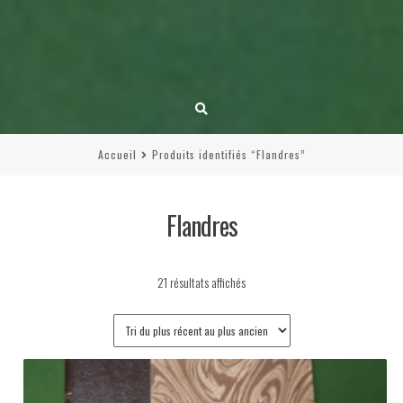
Accueil
Produits identifiés “Flandres”
Flandres
Trié
21 résultats affichés
du
plus
récent
au