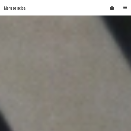
Skip
Menu principal
to
content