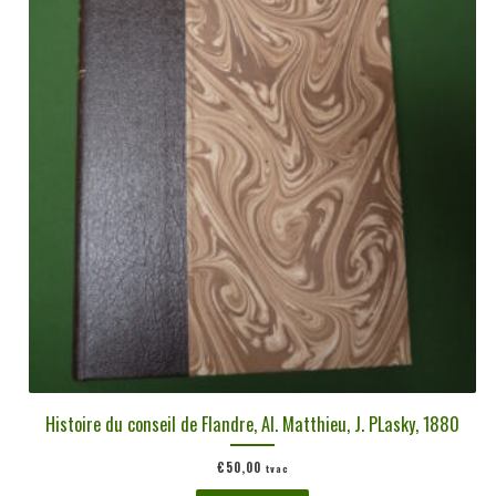
plus
ancien
Histoire du conseil de Flandre, Al. Matthieu, J. PLasky, 1880
€
50,00
tvac