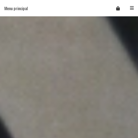
Skip
Menu principal
to
content