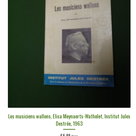
plus
ancien
Les musiciens wallons, Elisa Meynaerts-Wathelet, Institut Jules
Destrée, 1963
€
6,00
tvac