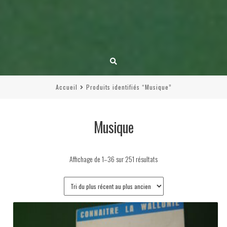
Accueil
Produits identifiés “Musique”
Musique
Trié
Affichage de 1–36 sur 251 résultats
du
plus
récent
au