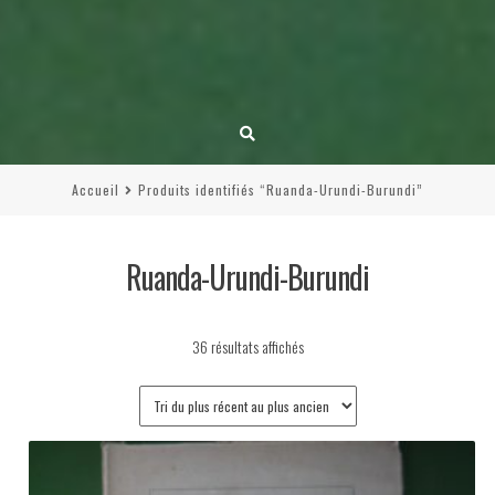
Accueil
Produits identifiés “Ruanda-Urundi-Burundi”
Ruanda-Urundi-Burundi
Trié
36 résultats affichés
du
plus
récent
au