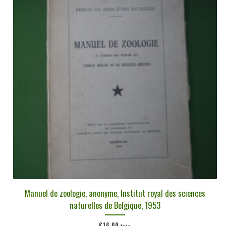
plus
ancien
Manuel de zoologie, anonyme, Institut royal des sciences
naturelles de Belgique, 1953
€
16,00
tvac