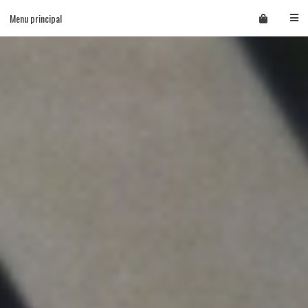
Skip
Menu principal
to
content