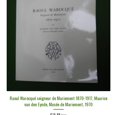
plus
ancien
Raoul Warocqué seigneur de Mariemont 1870-1917, Maurice
van den Eynde, Musée de Mariemont, 1970
€
15,00
tvac