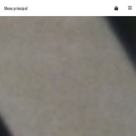
Skip
Menu principal
to
content