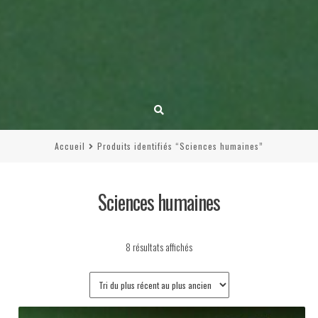
Accueil
Produits identifiés “Sciences humaines”
Sciences humaines
Trié
8 résultats affichés
du
plus
récent