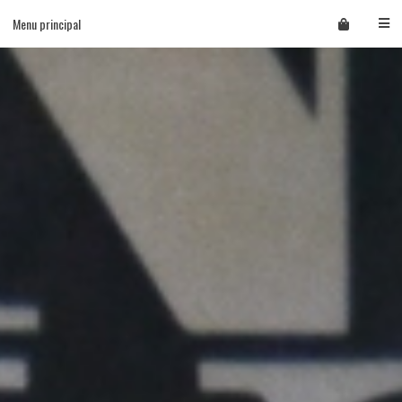
Skip
Menu principal
to
content