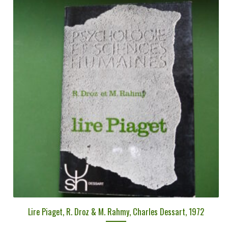
au
plus
ancien
Lire Piaget, R. Droz & M. Rahmy, Charles Dessart, 1972