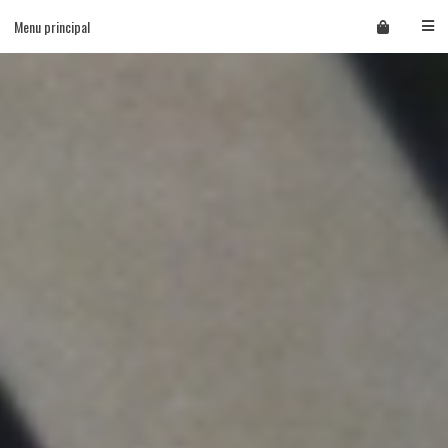
Skip
Menu principal
to
content