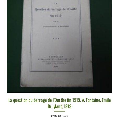
plus
ancien
La question du barrage de l’Ourthe fin 1919, A. Fontaine, Emile
Bruylant, 1919
€
35,00
tvac