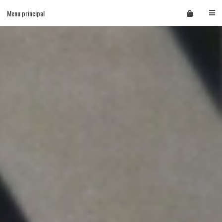
Skip
Menu principal
to
content