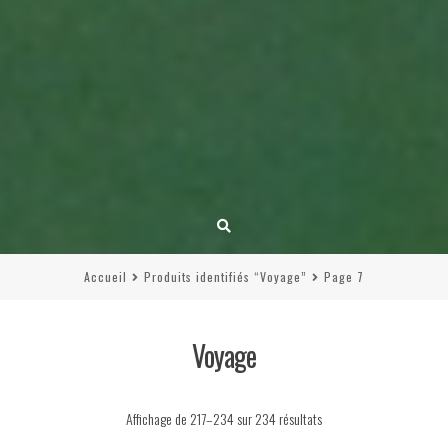
Accueil
Produits identifiés “Voyage”
Page 7
Voyage
Trié
Affichage de 217–234 sur 234 résultats
du