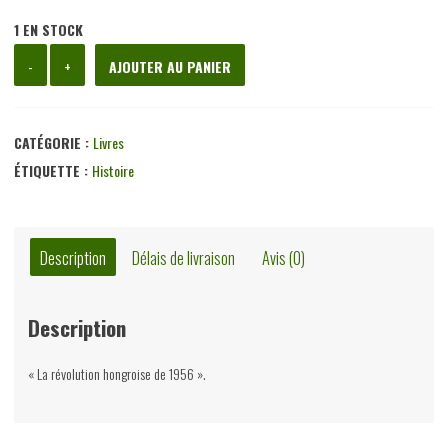
1 EN STOCK
quantité
-
+
AJOUTER AU PANIER
de
7
jours
CATÉGORIE :
Livres
de
ÉTIQUETTE :
Histoire
liberté,
Noel
Barber,
Description
Délais de livraison
Avis (0)
Elsevier,
1976
Description
« La révolution hongroise de 1956 ».