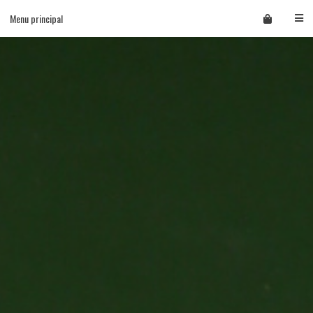
Skip
Menu principal
to
content