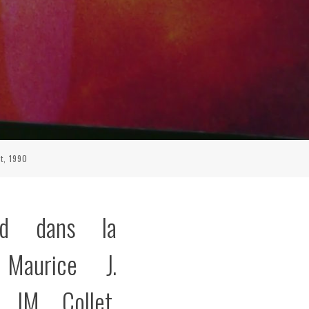
t, 1990
nd dans la
, Maurice J.
, JM Collet,