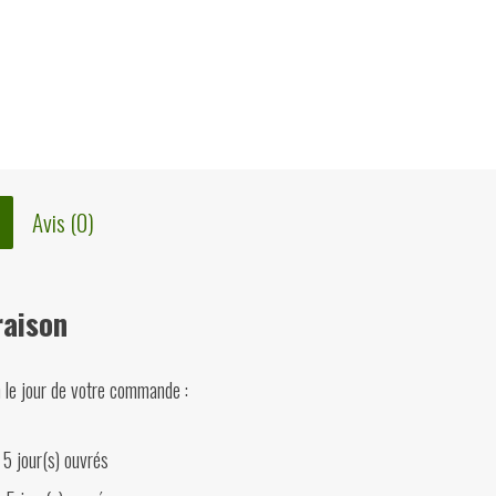
Maurice
J.
Hinsenkamp,
JM
Collet,
Avis (0)
1990
raison
n le jour de votre commande :
 5 jour(s) ouvrés