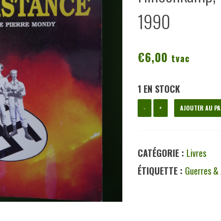
1990
€
6,00
tvac
1 EN STOCK
quantité
-
+
AJOUTER AU PA
de
Un
CATÉGORIE :
Livres
allemand
ÉTIQUETTE :
Guerres &
dans
la
résistance,