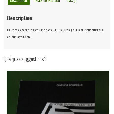
théâtre
à
Description
Liège
de
Un écrit d’époque, d’après une copie (du 19e siècle) d’un manuscrit original à
1738
ce jour introuvable.
à
1806,
Henri
Quelques suggestions?
Hamal,
Mardaga,
1989