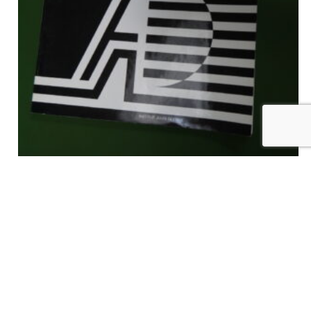
Alphonse Darville sculpteur, Geneviève Rousseaux, Institut Jules
Destrée, 1982
€
9,00
tvac
Ajouter au panier