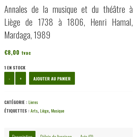
Annales de la musique et du théâtre à
Liège de 1738 à 1806, Henri Hamal,
Mardaga, 1989
€
8,00
tvac
1 EN STOCK
quantité
-
+
AJOUTER AU PANIER
de
Annales
de
CATÉGORIE :
Livres
la
ÉTIQUETTES :
Arts
,
Liège
,
Musique
musique
et
du
Description
Délais de livraison
Avis (0)