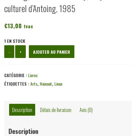
culturel d’Antoing, 1985
€
13,00
tvac
1 EN STOCK
quantité
-
+
AJOUTER AU PANIER
de
Antoing,
Fernand
CATÉGORIE :
Livres
Chantry,
ÉTIQUETTES :
Arts
,
Hainaut
,
Lieux
Foyer
socio-
culturel
Description
Délais de livraison
Avis (0)
d'Antoing,
1985
Description