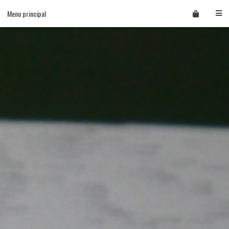
Skip
Menu principal
to
content