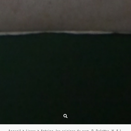
Accueil
Livres
Antoing, les origines du nom, P. Delattre, H. & L.