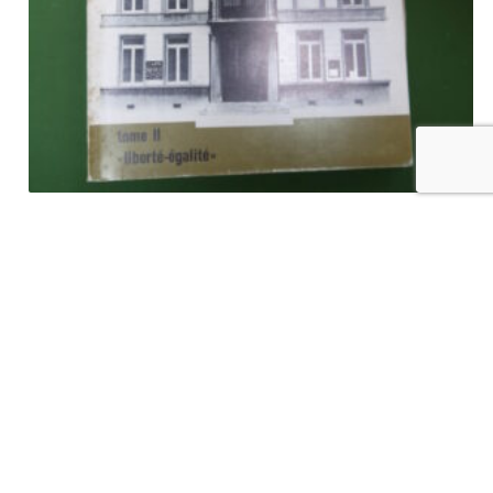
Péruwelz au fil du temps (tome 2), Solange Philippart, SAEP,
1978
€
14,00
tvac
Ajouter au panier