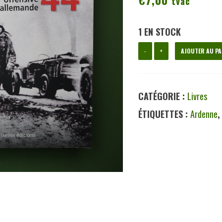
tvac
1 EN STOCK
quantité
-
+
AJOUTER AU PA
de
Ardennes
CATÉGORIE :
Livres
44,
ÉTIQUETTES :
Ardenne
Pierre
Stéphany,
Ixelles
éditions,
2010