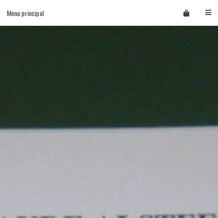
Skip
Menu principal
to
content