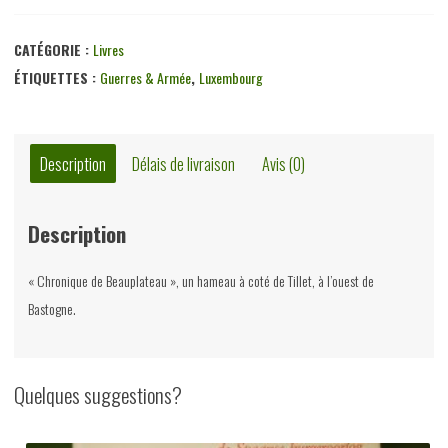
Bastogne
1944-
CATÉGORIE :
Livres
1945
ÉTIQUETTES :
Guerres & Armée
,
Luxembourg
le
contre-
feu
Description
Délais de livraison
Avis (0)
de
l'espoir,
Description
Claude
Alsteen,
« Chronique de Beauplateau », un hameau à coté de Tillet, à l’ouest de
Foxmaster
Bastogne.
&
Pozit
press,
Quelques suggestions?
1992