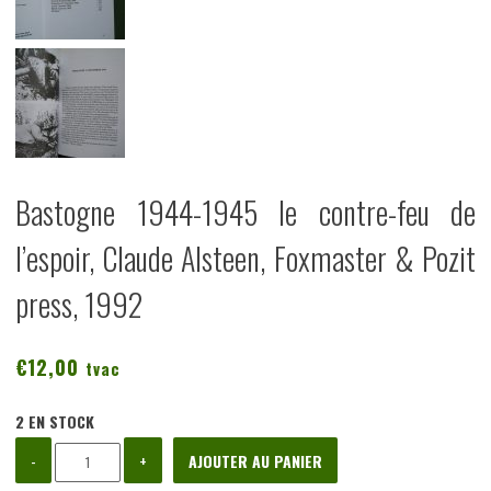
Bastogne 1944-1945 le contre-feu de
l’espoir, Claude Alsteen, Foxmaster & Pozit
press, 1992
€
12,00
tvac
2 EN STOCK
quantité
-
+
AJOUTER AU PANIER
de