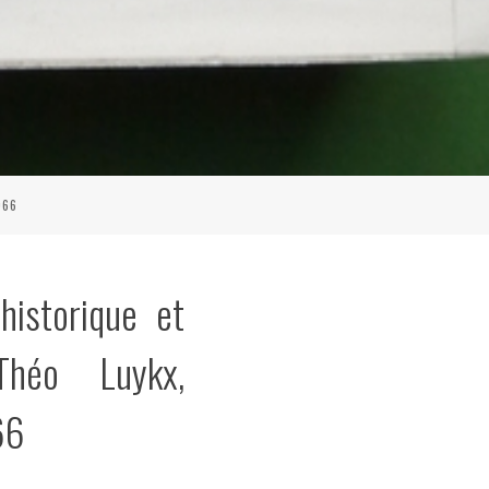
966
historique et
 Théo Luykx,
66