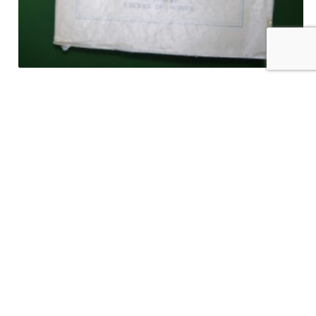
Charles Maurras poète, Paul Dresse, l’Ecran du monde, 1948
€
10,00
tvac
Ajouter au panier