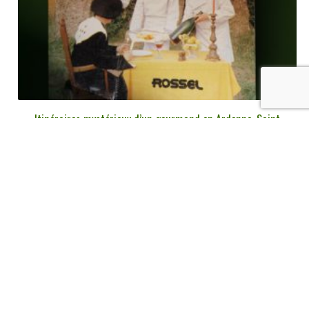
Itinéraires mystérieux d’un gourmand en Ardenne, Saint
Hilaire, Rossel, 1980
€
6,00
tvac
Ajouter au panier