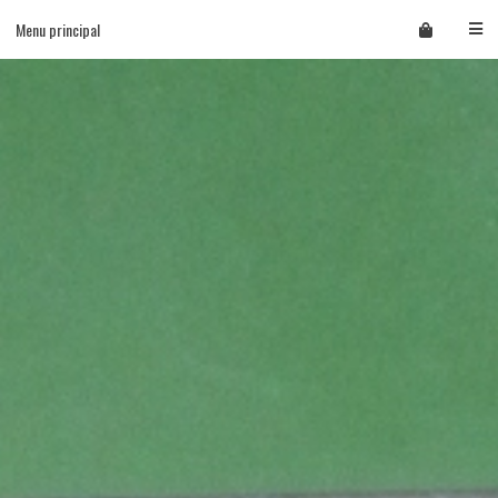
Skip
Menu principal
to
content