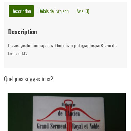
&
Bruno
Description
Délais de livraison
Avis (0)
Lestarquit,
P.A.C.
Description
Antoing,
1988
Les vestiges du blanc pays du sud tournaisien photographiés par B.L. sur des
textes de M.V.
Quelques suggestions?