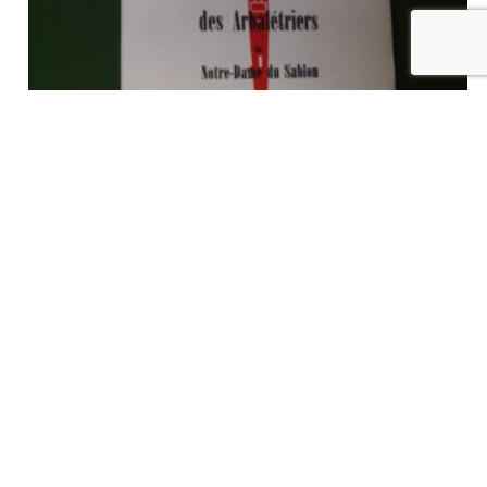
Historique de l’ancien grand serment royal et noble des
arbalétriers de Notre-Dame du Sablon, O. Petitjean, éditeur
inconnu, non-daté
€
20,00
tvac
Ajouter au panier