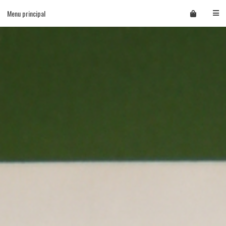
Skip
Menu principal
to
content