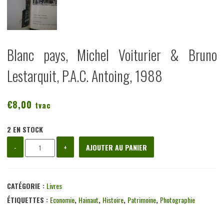
Blanc pays, Michel Voiturier & Bruno
Lestarquit, P.A.C. Antoing, 1988
€
8,00
tvac
2 EN STOCK
quantité
-
+
AJOUTER AU PANIER
de
Blanc
pays,
CATÉGORIE :
Livres
Michel
ÉTIQUETTES :
Economie
,
Hainaut
,
Histoire
,
Patrimoine
,
Photographie
Voiturier