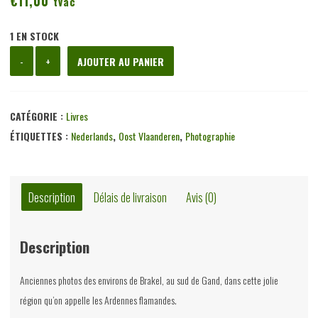
€
11,00
tvac
1 EN STOCK
quantité
-
+
AJOUTER AU PANIER
de
Brakel-
Horebeke,
CATÉGORIE :
Livres
anonyme,
ÉTIQUETTES :
Nederlands
,
Oost Vlaanderen
,
Photographie
Tempus,
2002
Description
Délais de livraison
Avis (0)
Description
Anciennes photos des environs de Brakel, au sud de Gand, dans cette jolie
région qu’on appelle les Ardennes flamandes.