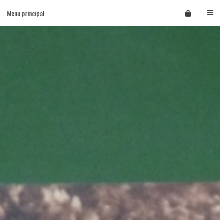
Skip
Menu principal
to
content