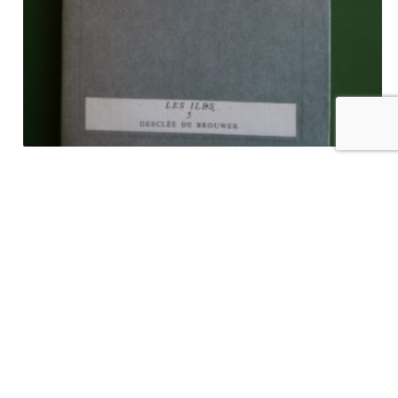
Promenades avec Mozart, Henri Ghéon, Desclée de Brouwer,
1957
€
7,00
tvac
Ajouter au panier