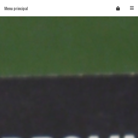
Skip
Menu principal
to
content