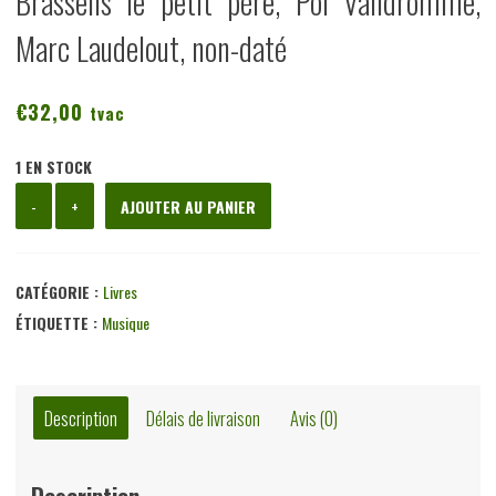
Brassens le petit père, Pol Vandromme,
Marc Laudelout, non-daté
€
32,00
tvac
1 EN STOCK
quantité
-
+
AJOUTER AU PANIER
de
Brassens
le
CATÉGORIE :
Livres
petit
ÉTIQUETTE :
Musique
père,
Pol
Vandromme,
Description
Délais de livraison
Avis (0)
Marc
Laudelout,
Description