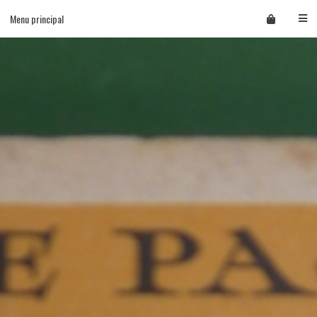
Skip
Menu principal
to
content