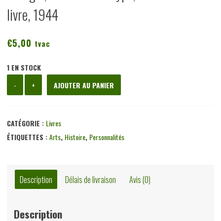
livre, 1944
€
5,00
tvac
1 EN STOCK
quantité
-
+
AJOUTER AU PANIER
de
Bruegel,
Gustave
CATÉGORIE :
Livres
Vanzype,
ÉTIQUETTES :
Arts
,
Histoire
,
Personnalités
Renaissance
du
livre,
Description
Délais de livraison
Avis (0)
1944
Description