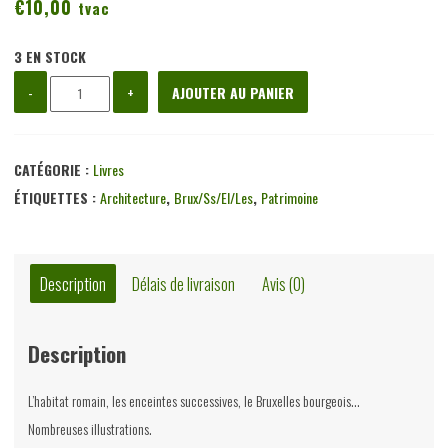
€
10,00
tvac
3 EN STOCK
quantité
-
+
AJOUTER AU PANIER
de
Bruxelles
architecture
CATÉGORIE :
Livres
civile
ÉTIQUETTES :
Architecture
,
Brux/ss/el/les
,
Patrimoine
et
militaire
avant
Description
Délais de livraison
Avis (0)
1900,
Victor-
Description
Gaston
Martiny,
L’habitat romain, les enceintes successives, le Bruxelles bourgeois…
J-
Nombreuses illustrations.
M