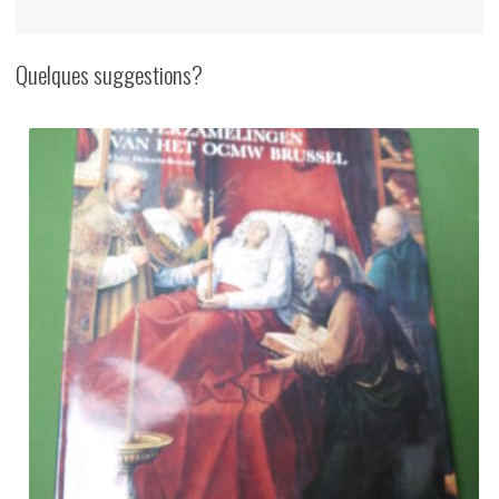
Collet,
1992
Quelques suggestions?