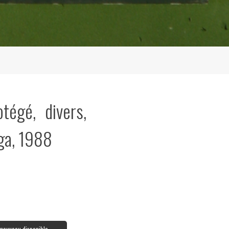
otégé, divers,
ga, 1988
à nouveau disponible