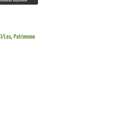
el/les
,
Patrimoine