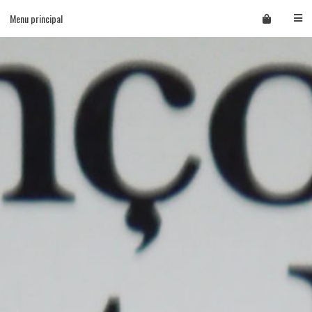
Skip
Menu principal
to
content