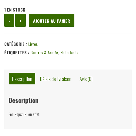
1 EN STOCK
quantité
-
+
AJOUTER AU PANIER
de
Churchill,
David
CATÉGORIE :
Livres
Mason,
ÉTIQUETTES :
Guerres & Armée
,
Nederlands
Standaard,
1985
Description
Délais de livraison
Avis (0)
Description
Een kopstuk, en effet.