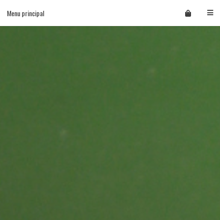
Skip
Menu principal
to
content