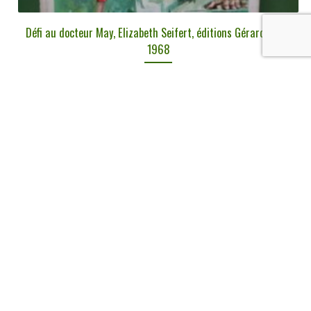
Défi au docteur May, Elizabeth Seifert, éditions Gérard & C°,
1968
€
3,00
tvac
Ajouter au panier