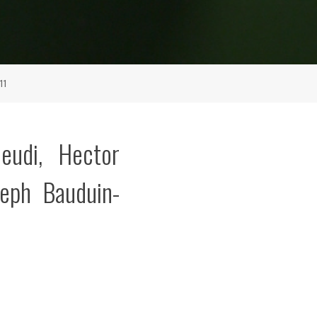
11
eudi, Hector
seph Bauduin-