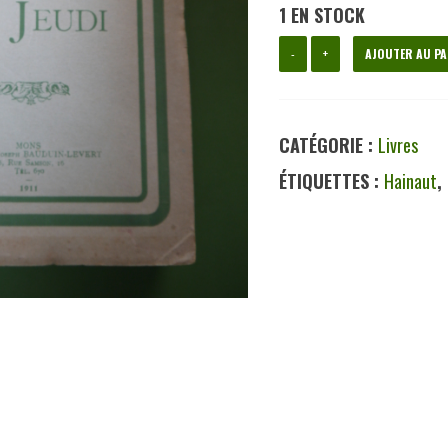
1 EN STOCK
quantité
-
+
AJOUTER AU PA
de
Contes
CATÉGORIE :
Livres
du
ÉTIQUETTES :
Hainaut
,
jeudi,
Hector
Voituron,
Joseph
Bauduin-
Levert,
1911