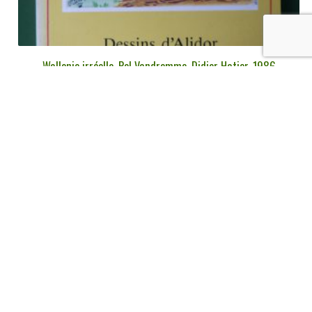
Wallonie irréelle, Pol Vandromme, Didier Hatier, 1986
€
6,00
tvac
Ajouter au panier