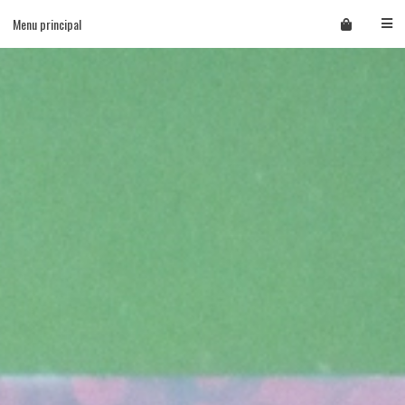
Skip
Menu principal
to
content