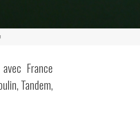
1
n avec France
Roulin, Tandem,