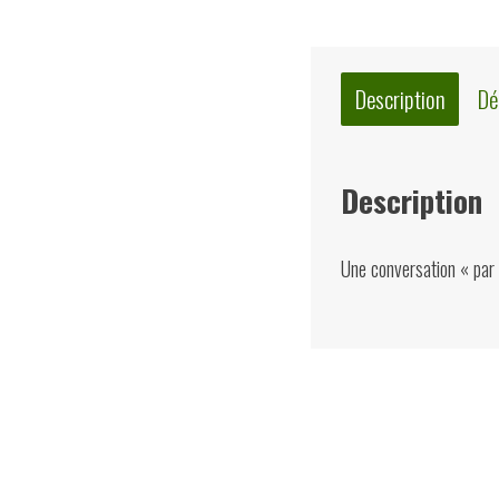
Description
Dé
Description
Une conversation « par f
Quelques suggest