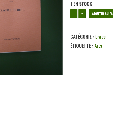
1 EN STOCK
quantité
-
+
AJOUTER AU PA
de
Conversation
CATÉGORIE :
Livres
avec
ÉTIQUETTE :
Arts
France
Borel,
Felix
Roulin,
Tandem,
1991