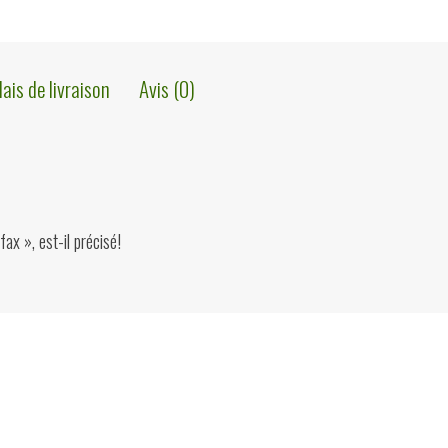
lais de livraison
Avis (0)
ax », est-il précisé!
ions?