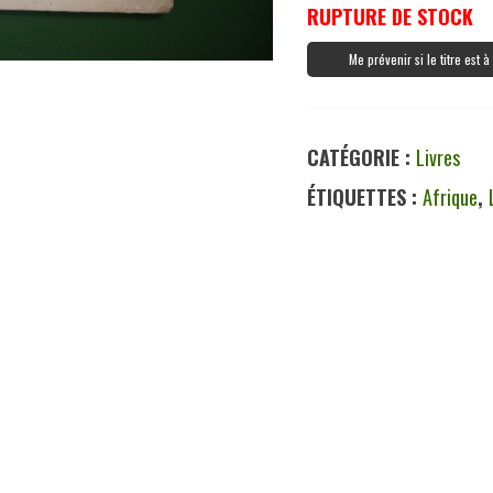
RUPTURE DE STOCK
Me prévenir si le titre est 
CATÉGORIE :
Livres
ÉTIQUETTES :
Afrique
,