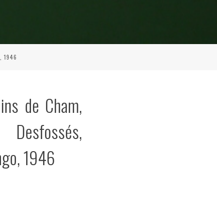
, 1946
dins de Cham,
 Desfossés,
ngo, 1946