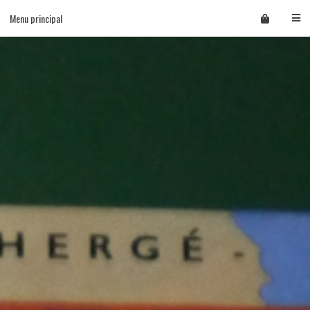
Skip
Menu principal
to
content