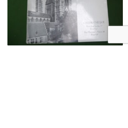
Les cloques, Géo Libbrecht, l’Audiothèque, non-daté
€
5,00
tvac
Ajouter au panier