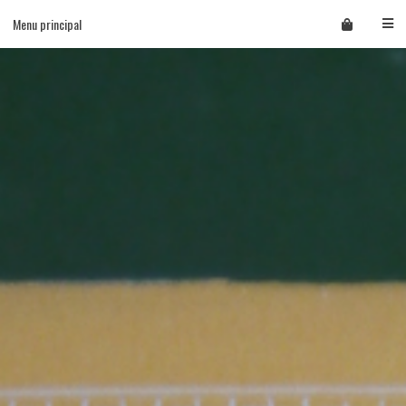
Skip
Menu principal
to
content