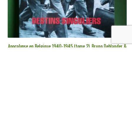
Apocalypse en Belgique 1940-1945 (tome 2), Bruno Deblander &
Louise Monaux, Racine/RTBF,
€
7,00
tvac
Ajouter au panier