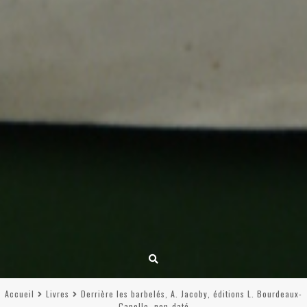
Accueil
Livres
Derrière les barbelés, A. Jacoby, éditions L. Bourdeaux-
Capelle, non-daté