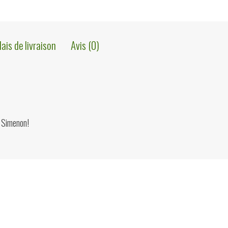
lais de livraison
Avis (0)
 Simenon!
ions?