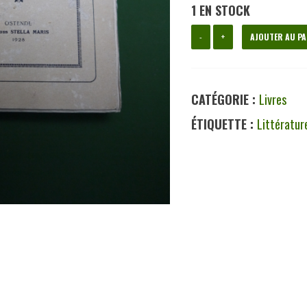
1 EN STOCK
quantité
-
+
AJOUTER AU PA
de
Dialogues
CATÉGORIE :
Livres
provinciaux,
ÉTIQUETTE :
Littératur
Pierre
Maes,
Stella
maris,
1928