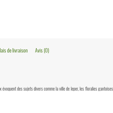
lais de livraison
Avis (0)
x évoquent des sujets divers comme la ville de Ieper, les floralies gantoise
ographie
de l’auteur ici
.