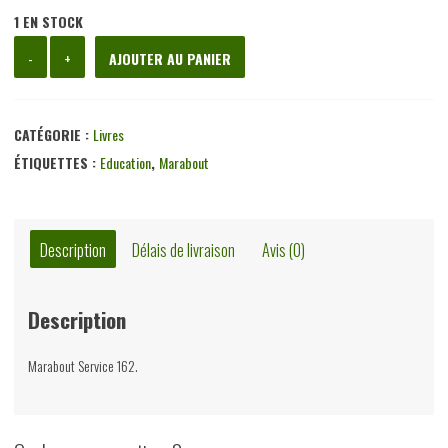
1 EN STOCK
quantité
-
+
AJOUTER AU PANIER
de
Le
docteur
CATÉGORIE :
Livres
Spock
ÉTIQUETTES :
Education
,
Marabout
parle
aux
parents,
Description
Délais de livraison
Avis (0)
Benjamin
Spock,
Description
éditions
Gérard
Marabout Service 162.
&
Co,
1971