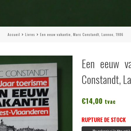
Accueil
Livres
Een eeuw vakantie, Marc Constandt, Lannoo, 1986
Een eeuw va
Constandt, L
€
14,00
tvac
RUPTURE DE STOCK
Me prévenir si le titre est 