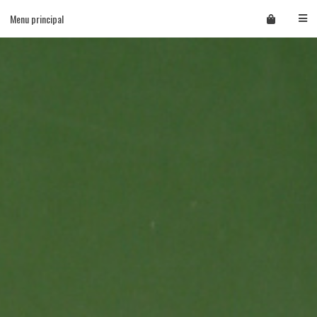
Skip
Menu principal
to
content