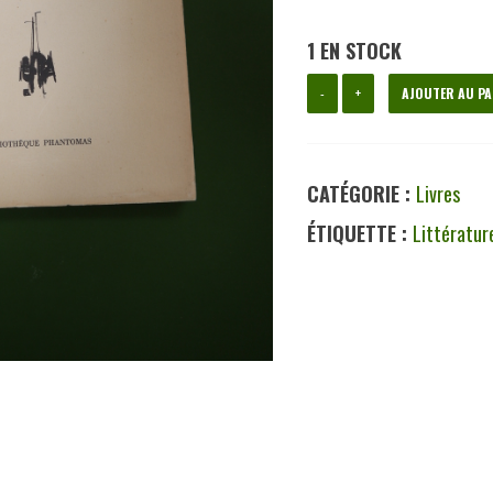
1 EN STOCK
quantité
-
+
AJOUTER AU PA
de
En
CATÉGORIE :
Livres
ce
ÉTIQUETTE :
Littératur
temps-
ci,
Pierre
Puttemans,
Bibliothèque
Phantomas,
1960