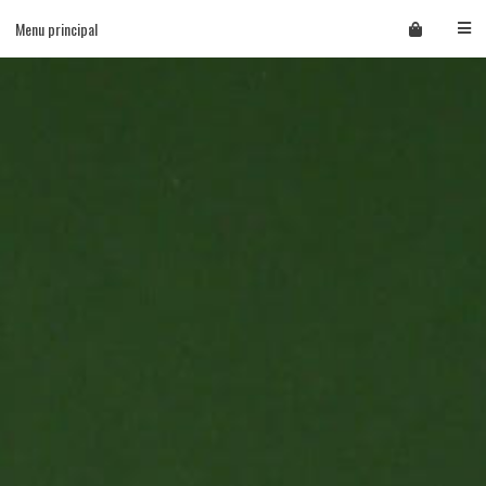
Skip
Menu principal
to
content