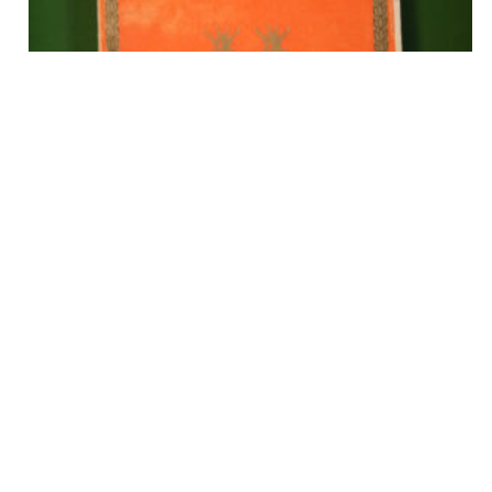
Les abeilles du manteau, Carlo Bronne, Renaissance du livre,
1944
€
7,00
tvac
Ajouter au panier