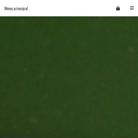
Skip
Menu principal
to
content