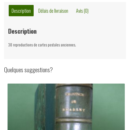
prentkaarten,
de
Description
Délais de livraison
Avis (0)
Cultuur-
historische
Description
vereniging,
Europese
38 reproductions de cartes postales anciennes.
bibliotheek,
1973
Quelques suggestions?