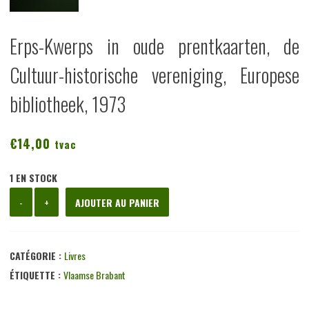
Erps-Kwerps in oude prentkaarten, de
Cultuur-historische vereniging, Europese
bibliotheek, 1973
€
14,00
tvac
1 EN STOCK
quantité
-
+
AJOUTER AU PANIER
de
Erps-
Kwerps
CATÉGORIE :
Livres
in
ÉTIQUETTE :
Vlaamse Brabant
oude