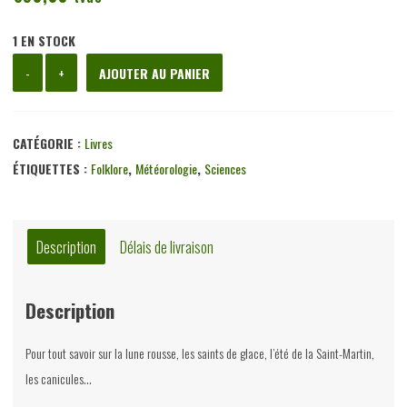
1 EN STOCK
quantité
-
+
AJOUTER AU PANIER
de
Erreurs
populaires
CATÉGORIE :
Livres
et
ÉTIQUETTES :
Folklore
,
Météorologie
,
Sciences
préjugés,
les
dictons
Description
Délais de livraison
sur
le
Description
temps,
divers,
Pour tout savoir sur la lune rousse, les saints de glace, l’été de la Saint-Martin,
Hector
les canicules…
Manceaux,