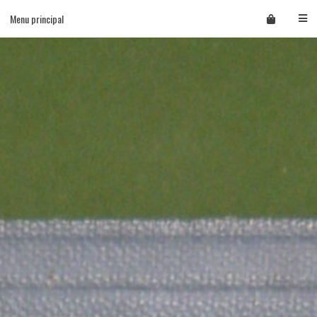
Skip
Menu principal
to
content