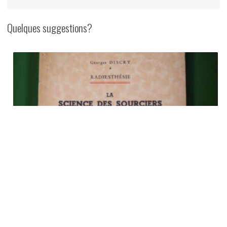
1890
Quelques suggestions?