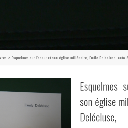
ivres
Esquelmes sur Escaut et son église millénaire, Emile Delécluse, auto-
Esquelmes s
son église mi
Delécluse, 