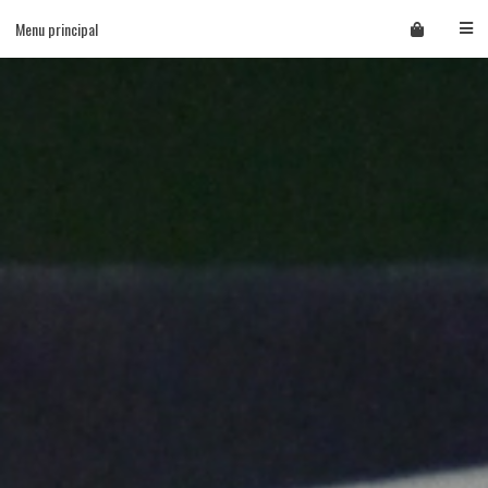
Skip
Menu principal
to
content