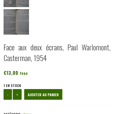
Face aux deux écrans, Paul Warlomont,
Casterman, 1954
€
13,00
tvac
1 EN STOCK
quantité
-
+
AJOUTER AU PANIER
de
Face
aux