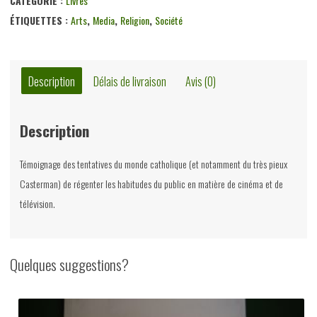
CATÉGORIE :
Livres
deux
ÉTIQUETTES :
Arts
,
Media
,
Religion
,
Société
écrans,
Paul
Warlomont,
Description
Délais de livraison
Avis (0)
Casterman,
1954
Description
Témoignage des tentatives du monde catholique (et notamment du très pieux
Casterman) de régenter les habitudes du public en matière de cinéma et de
télévision.
Quelques suggestions?