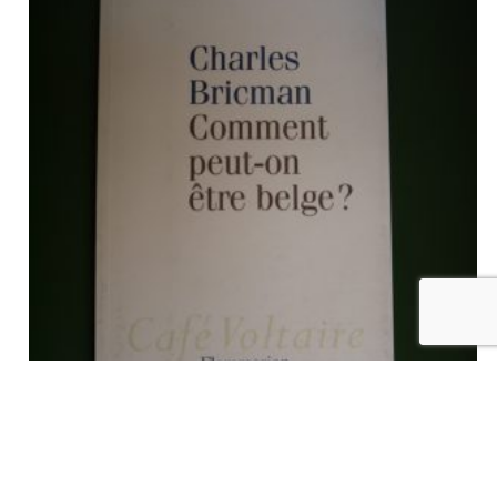
Comment peut-on être belge?, Charles Bricman, Flammarion,
2011