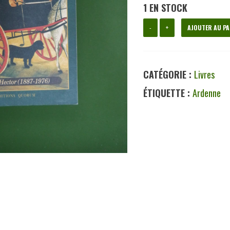
1 EN STOCK
quantité
-
+
AJOUTER AU PA
de
Facétieuse
CATÉGORIE :
Livres
Ardenne,
ÉTIQUETTE :
Ardenne
Gilbert
Colleaux,
Quorum,
1998