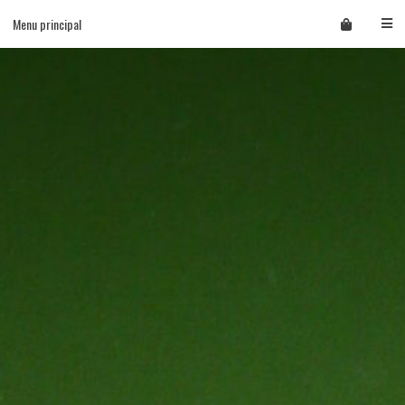
Skip
Menu principal
to
content