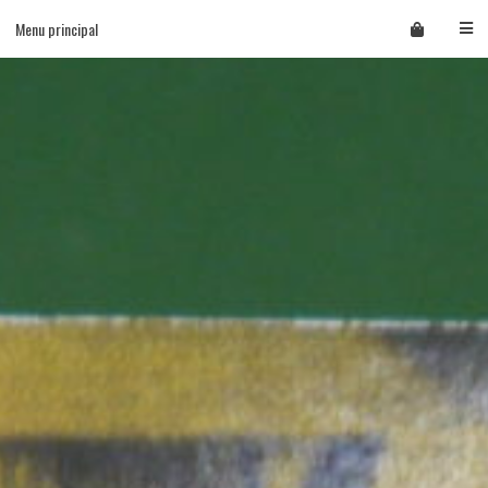
Skip
Menu principal
to
content