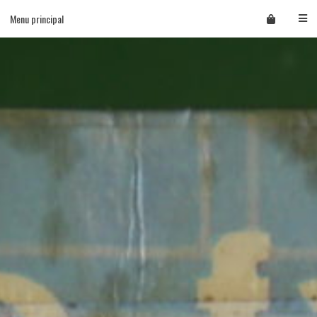
Skip
Menu principal
to
content