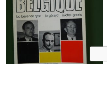
Le tiercé Belgique, Luc Beyer de Ryke, Jo Gerard & Michel Georis,
Lucien de Meyer, 1970
€
9,00
tvac
Ajouter au panier