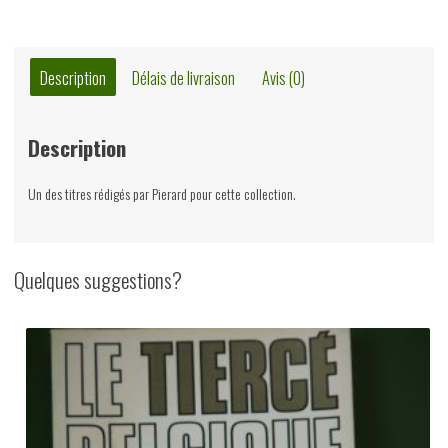
Pierard,
de
Sikkel,
Description
Délais de livraison
Avis (0)
1949
Description
Un des titres rédigés par Pierard pour cette collection.
Quelques suggestions?