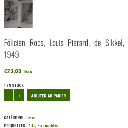
Félicien Rops, Louis Pierard, de Sikkel,
1949
€
23,00
tvac
1 EN STOCK
quantité
-
+
AJOUTER AU PANIER
de
Félicien
Rops,
CATÉGORIE :
Livres
Louis
ÉTIQUETTES :
Arts
,
Personnalités